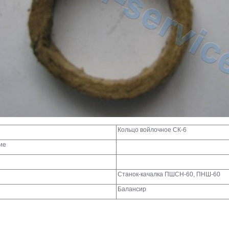
Кольцо войлочное СК-6
ие
Станок-качалка ПШСН-60, ПНШ-60
Балансир