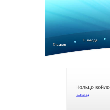
О заводе
Главная
Кольцо войло
<--Назад